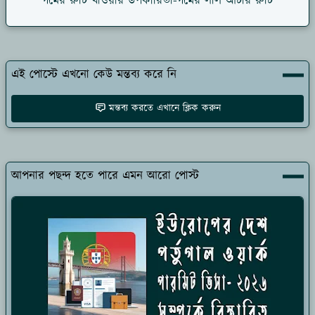
গমের রুটি খাওয়ার উপকারিতা-গমের লাল আটার ‍রুটি
এই পোস্টে এখনো কেউ মন্তব্য করে নি
মন্তব্য করতে এখানে ক্লিক করুন
আপনার পছন্দ হতে পারে এমন আরো পোস্ট