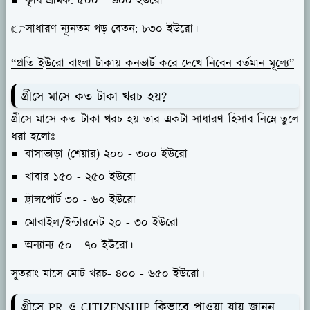
কৃষি শ্রমিক: ৫০০ – ৯০০ ইউরো
👉সাধারণ ন্যূনতম গড় বেতন: ৮৩০ ইউরো।
“
প্রতি ইউরো বাংলা টাকায় কনভার্ট করে দেখে নিবেন বর্তমান মূল্যে”
গ্রীসে মাসে কত টাকা খরচ হয়?
গ্রীসে মাসে কত টাকা খরচ হয় তার একটা সাধারণ হিসাব নিম্নে তুলে
ধরা হলোঃ
বাসাভাড়া (শেয়ার) ২০০ - ৩০০ ইউরো
খাবার ১৫০ - ২৫০ ইউরো
ট্রান্সপোর্ট ৩০ - ৬০ ইউরো
মোবাইল/ইন্টারনেট ২০ - ৩০ ইউরো
অন্যান্য ৫০ - ৭০ ইউরো।
সুতরাং মাসে মোট খরচ- ৪০০ - ৬৫০ ইউরো।
গ্রীসে PR ও CITIZENSHIP কিভাবে পাওয়া যায় জানুন