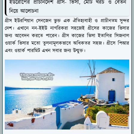
ইউরোপের প্রাচীনদেশ গ্রীস- ভিসা, মোট খরচ ও বেতন
নিয়ে আলোচনা
গ্রীস ইউরপিয়ান সেনজেন ভুক্ত এক ঐতিহ্যবাহী ও প্রাচীনতম সুন্দর
দেশ। এখানে নন-ইইউ নাগরিকরা সহজেই গ্রীসের কাজের ভিসার
জন্য আবেদন করতে পারেন। গ্রীস কাজের ভিসা ইতালির সিজনাল
ওয়ার্ক ভিসার মতো তুলনামূলকভাবে অধিকতর সহজ। গ্রীসে পিআর
এবং ওয়ার্ক পারমিট এখন সবার জন্য উন্মুক্ত।