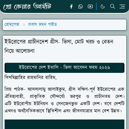
হোমপেজ
প্রবাস ভ্রমন গাইড
ইউরোপের প্রাচীনদেশ গ্রীস- ভিসা, মোট খরচ ও বেতন
নিয়ে আলোচনা
ইউরোপের দেশ ইতালি - ভিসা আবেদন ফরম ২০২৬
বিসমিল্লাহির রাহমানির রাহিম,
প্রিয় পাঠক- আসসালামু আলাইকুম, গ্রীস দক্ষিণ-পূর্ব ইউরোপের এক
ঐতিহ্যবাহী, প্রাকৃতিক সৌন্দর্য্যে ভরপুর ও প্রাচীনতম দেশ।
এটি ইউরোপীয় ইউনিয়ন ও সেনজেনভুক্ত একটি দেশ। তবে দেশটি
এখনও অর্থনৈতিকভাবে স্থিতিশীল এবং জীবনযাত্রার মান বেশ উন্নত।