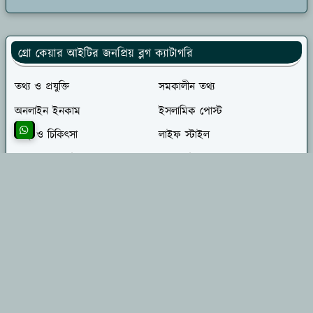
গ্রো কেয়ার আইটির জনপ্রিয় ব্লগ ক্যাটাগরি
তথ্য ও প্রযুক্তি
সমকালীন তথ্য
অনলাইন ইনকাম
ইসলামিক পোস্ট
স্বাস্থ্য ও চিকিৎসা
লাইফ স্টাইল
প্রবাস ভ্রমন গাইড
ভ্রমণ গাইড
খেলাধূলা
ভ্রমণ ও পর্যটন
উচ্চ শিক্ষার খবর
ক্যালেন্ডার
গ্রো কেয়ার আইটি সম্পর্কে