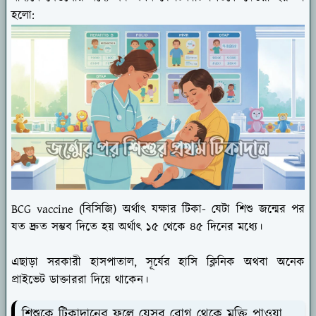
হলো:
BCG vaccine (বিসিজি) অর্থাৎ যক্ষার টিকা- যেটা শিশু জন্মের পর
যত দ্রুত সম্ভব দিতে হয় অর্থাৎ ১৫ থেকে ৪৫ দিনের মধ্যে।
এছাড়া সরকারী হাসপাতাল, সূর্যের হাসি ক্লিনিক অথবা অনেক
প্রাইভেট ডাক্তাররা দিয়ে থাকেন।
শিশুকে টিকাদানের ফলে যেসব রোগ থেকে মুক্তি পাওয়া