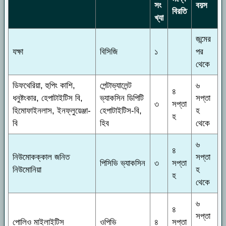
সং
বয়স
বিরতি
খ্যা
জন্মের
যক্ষা
বিসিজি
১
পর
থেকে
ডিফথেরিয়া, হুপিং কাশি,
পেন্টাভ্যালেন্ট
৬
৪
ধনুষ্টংকার, হেপাটাইটিস বি,
ভ্যাকসিন ডিপিটি
সপ্তা
৩
সপ্তা
হিমোফাইনলাস, ইনফ্লুয়েঞ্জা-
হেপাটাইটিস-বি,
হ
হ
বি
হিব
থেকে
৬
৪
নিউমোকক্কাল জনিত
সপ্তা
পিসিভি ভ্যাকসিন
৩
সপ্তা
নিউমোনিয়া
হ
হ
থেকে
৬
৪
সপ্তা
পোলিও মাইলাইটিস
ওপিভি
৪
সপ্তা