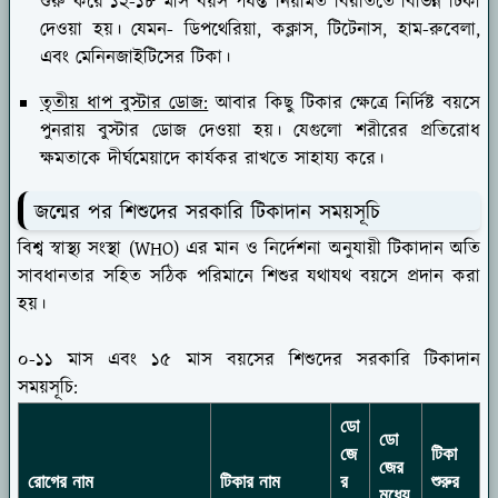
শুরু করে ১২-১৮ মাস বয়স পর্যন্ত নিয়মিত বিরতিতে বিভিন্ন টিকা
দেওয়া হয়। যেমন- ডিপথেরিয়া, কক্লাস, টিটেনাস, হাম-রুবেলা,
এবং মেনিনজাইটিসের টিকা।
তৃতীয় ধাপ বুস্টার ডোজ:
আবার কিছু টিকার ক্ষেত্রে নির্দিষ্ট বয়সে
পুনরায় বুস্টার ডোজ দেওয়া হয়। যেগুলো শরীরের প্রতিরোধ
ক্ষমতাকে দীর্ঘমেয়াদে কার্যকর রাখতে সাহায্য করে।
জন্মের পর শিশুদের সরকারি টিকাদান সময়সূচি
বিশ্ব স্বাস্থ্য সংস্থা (WHO) এর মান ও নির্দেশনা অনুযায়ী টিকাদান অতি
সাবধানতার সহিত সঠিক পরিমানে শিশুর যথাযথ বয়সে প্রদান করা
হয়।
০-১১ মাস এবং ১৫ মাস বয়সের শিশুদের সরকারি টিকাদান
সময়সূচি:
ডো
ডো
জে
টিকা
জের
রোগের নাম
টিকার নাম
র
শুরুর
মধ্যে