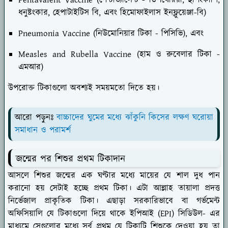
Pentavalent Vaccine (পেন্টাভ্যালেন্ট - ডিপথেরিয়া, হুপিংকাশি,
ধনুষ্টংকার, হেপাটাইটিস বি, এবং হিমোফাইলাস ইনফ্লুয়েঞ্জা-বি)
Pneumonia Vaccine (নিউমোনিয়ার টিকা - পিসিভি), এবং
Measles and Rubella Vaccine (হাম ও রুবেলার টিকা -
এমআর)
উপরোক্ত টিকাগুলো অবশ্যই সময়মতো দিতে হয়।
আরো পড়ুনঃ
বাচ্চাদের ঘুমের মধ্যে ঝাঁকুনি কিসের লক্ষণ ঘরোয়া
সমাধান ও পরামর্শ
জন্মের পর শিশুর প্রথম টিকাদান
আসলে শিশুর জন্মের এক ঘণ্টার মধ্যে মায়ের যে শাল দুধ পান
করানো হয় সেটাই হচ্ছে প্রথম টিকা। এটা আল্লাহ তায়ালা প্রদত্ত
নির্ভেজাল প্রাকৃতিক টিকা। এছাড়া সরকারিভাবে বা গর্ভমেন্ট
অফিসিয়ালি যে টিকাগুলো দিয়ে থাকে ইপিআই (EPI) সিডিউল- এর
মাধ্যমে সেগুলোর মধ্যে সর্ব প্রথম যে টিকাটি শিশুকে দেওয়া হয় তা