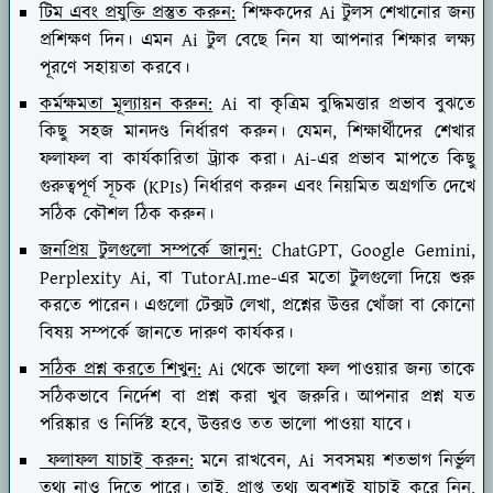
টিম এবং প্রযুক্তি প্রস্তুত করুন:
শিক্ষকদের Ai টুলস শেখানোর জন্য
প্রশিক্ষণ দিন। এমন Ai টুল বেছে নিন যা আপনার শিক্ষার লক্ষ্য
পূরণে সহায়তা করবে।
কর্মক্ষমতা মূল্যায়ন করুন:
Ai বা কৃত্রিম বুদ্ধিমত্তার প্রভাব বুঝতে
কিছু সহজ মানদণ্ড নির্ধারণ করুন। যেমন, শিক্ষার্থীদের শেখার
ফলাফল বা কার্যকারিতা ট্র্যাক করা। Ai-এর প্রভাব মাপতে কিছু
গুরুত্বপূর্ণ সূচক (KPIs) নির্ধারণ করুন এবং নিয়মিত অগ্রগতি দেখে
সঠিক কৌশল ঠিক করুন।
জনপ্রিয় টুলগুলো সম্পর্কে জানুন:
ChatGPT, Google Gemini,
Perplexity Ai, বা TutorAI.me-এর মতো টুলগুলো দিয়ে শুরু
করতে পারেন। এগুলো টেক্সট লেখা, প্রশ্নের উত্তর খোঁজা বা কোনো
বিষয় সম্পর্কে জানতে দারুণ কার্যকর।
সঠিক প্রশ্ন করতে শিখুন:
Ai থেকে ভালো ফল পাওয়ার জন্য তাকে
সঠিকভাবে নির্দেশ বা প্রশ্ন করা খুব জরুরি। আপনার প্রশ্ন যত
পরিষ্কার ও নির্দিষ্ট হবে, উত্তরও তত ভালো পাওয়া যাবে।
ফলাফল যাচাই করুন:
মনে রাখবেন, Ai সবসময় শতভাগ নির্ভুল
তথ্য নাও দিতে পারে। তাই, প্রাপ্ত তথ্য অবশ্যই যাচাই করে নিন,