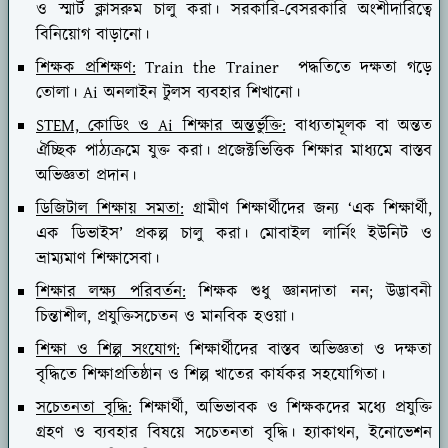
ও স্মার্ট ক্লাসরুম চালু করা। সরকারি-বেসরকারি অংশীদারিত্বে
বিনিয়োগ বাড়ানো।
শিক্ষক প্রশিক্ষণ:
Train the Trainer পদ্ধতিতে দক্ষতা গড়ে
তোলা। Ai অনলাইন টুলস ব্যবহার শিখানো।
STEM, কোডিং ও Ai শিক্ষার অন্তর্ভুক্তি:
বাধ্যতামূলক বা অন্তত
ঐচ্ছিক পাঠ্যক্রমে যুক্ত করা। প্রজেক্টভিত্তিক শিক্ষার মাধ্যমে বাস্তব
অভিজ্ঞতা প্রদান।
ডিজিটাল শিক্ষায় সমতা:
গ্রামীণ শিক্ষার্থীদের জন্য ‘এক শিক্ষার্থী,
এক ডিভাইস’ প্রকল্প চালু করা। মোবাইল লার্নিং ইউনিট ও
ভ্রাম্যমাণ শিক্ষাসেবা।
শিক্ষার লক্ষ্য পরিবর্তন:
শিক্ষক শুধু জ্ঞানদাতা নন; উদ্ভাবনী
চিন্তাশীল, প্রযুক্তিসচেতন ও মানবিক হওয়া।
শিক্ষা ও শিল্প সংযোগ:
শিক্ষার্থীদের বাস্তব অভিজ্ঞতা ও দক্ষতা
বৃদ্ধিতে শিক্ষাপ্রতিষ্ঠান ও শিল্প খাতের কার্যকর সহযোগিতা।
সচেতনতা বৃদ্ধি:
শিক্ষার্থী, অভিভাবক ও শিক্ষকদের মধ্যে প্রযুক্তি
গ্রহণ ও ব্যবহার বিষয়ে সচেতনতা বৃদ্ধি। হ্যাকাথন, ইনোভেশন