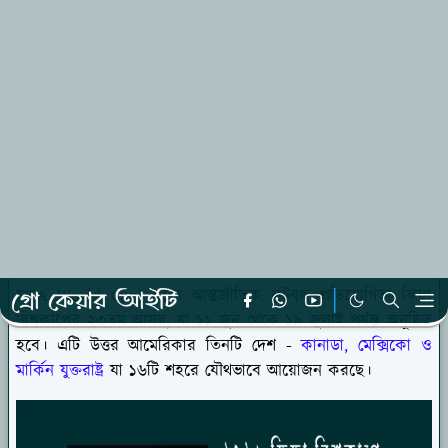
হোমপেজ
খেলাধূলা
২০২৬ ফিফা বিশ্বকাপে ৪৮ দলের নতুন ফরম্যাট এবং
নিয়মাবলী নিয়ে আলোচনা
বিসমিল্লাহির রাহমানির রাহিম,
প্রিয় পাঠক- আসসালামু আলাইকুম, ২০২৬ ফিফা বিশ্বকাপ (2026
FIFA World Cup) হলো আন্তর্জাতিক ফুটবল প্রতিযোগিতা ফিফা
বিশ্বকাপের ২৩তম আসর, যা ১১ জুন থেকে ১৯ জুলাই পর্যন্ত অনুষ্ঠিত
হবে। এটি উত্তর আমেরিকার তিনটি দেশ -
কানাডা, মেক্সিকো ও
মার্কিন যুক্তরাষ্ট্র
যা ১৬টি শহরে যৌথভাবে আয়োজন করছে।