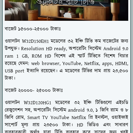
বাজেট ১৫০০০-২৫০০০ টাকাঃ
ওয়ালটন W32D150EH1 মডেলের ৩২ ইঞ্চি টিভি কম বাজেটের জন্য
উপযুক্ত। Resolution HD ready, অপারেটিং সিস্টেম Android 9.0
ram 1 GB, ROM HD বিশেষ এই স্মার্ট টিভিতে বিশেষ বিচার
রয়েছে যেমন: web browser, YouTube, Netflix, apps, HDMI,
USB port ইত্যাদি রয়েছেন। এ মডেলের টিভির দাম প্রায় ২৩,৫০০
টাকা।
বাজেট ২০০০০- ২৫০০০ টাকাঃ
ওয়ালটন W32D120HG1 মডেলের ৩২ ইঞ্চি টিভিগুলো এইচডি
রেজুলেশন সহ, অপারেটিং সিস্টেম android 9.0, ১ জিবি র‍্যাম ও ৮
জিবি রোম, Smart TV YouTube Netflix প্রি ইনস্টল, ওয়াইফাই
সাপোর্ট মূল্য প্রায় ২৩৫০০ টাকা। HD ভিডিও এবং সাধারণ
ব্যবহারকারী অর্থাৎ যারা টিভি ব্যবহার করে তাদের জন্য খুবই