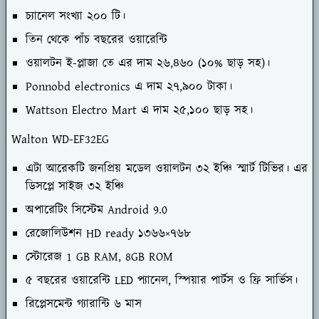
চ্যানেল সংখ্যা ২০০ টি।
তিন থেকে পাঁচ বছরের ওয়ারেন্টি
ওয়ালটন ই-প্লাজা তে এর দাম ২৬,৪৬০ (১০% ছাড় সহ)।
Ponnobd electronics এ দাম ২৭,৯০০ টাকা।
Wattson Electro Mart এ দাম ২৫,১০০ ছাড় সহ।
Walton WD-EF32EG
এটা আরেকটি জনপ্রিয় মডেল ওয়ালটন ৩২ ইঞ্চি স্মার্ট টিভির। এর
ডিসপ্লে সাইজ ৩২ ইঞ্চি
অপারেটিং সিস্টেম Android 9.0
রেজোলিউশন HD ready ১৩৬৬×৭৬৮
স্টোরেজ 1 GB RAM, 8GB ROM
৫ বছরের ওয়ারেন্টি LED প্যানেল, স্পিয়ার পার্টস ও ফ্রি সার্ভিস।
রিপ্লেসমেন্ট গ্যারান্টি ৬ মাস