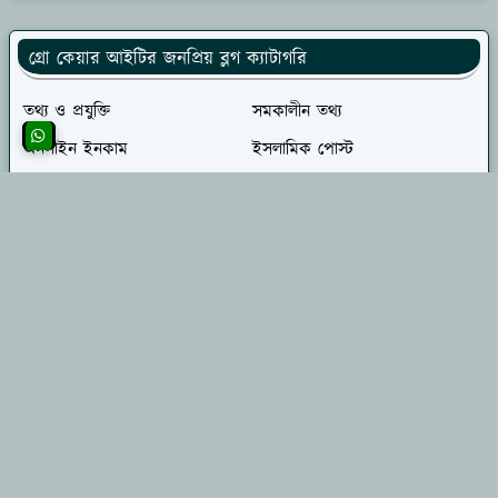
গ্রো কেয়ার আইটির জনপ্রিয় ব্লগ ক্যাটাগরি
তথ্য ও প্রযুক্তি
সমকালীন তথ্য
অনলাইন ইনকাম
ইসলামিক পোস্ট
স্বাস্থ্য ও চিকিৎসা
লাইফ স্টাইল
প্রবাস ভ্রমন গাইড
ভ্রমণ গাইড
খেলাধূলা
ভ্রমণ ও পর্যটন
উচ্চ শিক্ষার খবর
ক্যালেন্ডার
গ্রো কেয়ার আইটি সম্পর্কে