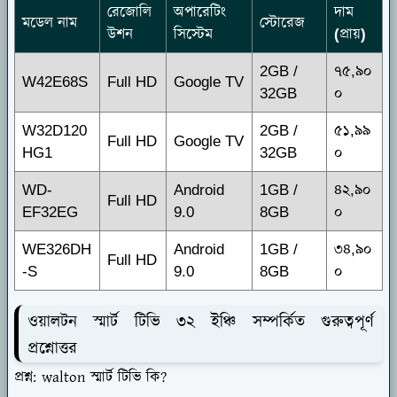
রেজোলি
অপারেটিং
দাম
মডেল নাম
স্টোরেজ
উশন
সিস্টেম
(প্রায়)
2GB /
৭৫,৯০
W42E68S
Full HD
Google TV
32GB
০
W32D120
2GB /
৫১,৯৯
Full HD
Google TV
HG1
32GB
০
WD-
Android
1GB /
৪২,৯০
Full HD
EF32EG
9.0
8GB
০
WE326DH
Android
1GB /
৩৪,৯০
Full HD
-S
9.0
8GB
০
ওয়ালটন স্মার্ট টিভি ৩২ ইঞ্চি সম্পর্কিত গুরুত্বপূর্ণ
প্রশ্নোত্তর
প্রশ্ন: walton স্মার্ট টিভি কি?