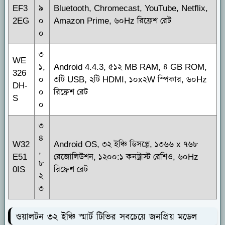
EF3
৯
Bluetooth, Chromecast, YouTube, Netflix,
2EG
০
Amazon Prime, ৬০Hz রিফ্রেশ রেট
০
৩
WE
১,
Android 4.4.3, ৫১২ MB RAM, ৪ GB ROM,
326
০
৩টি USB, ২টি HDMI, ১০x২W স্পিকার, ৬০Hz
DH-
০
রিফ্রেশ রেট
S
০
৩
৪
W32
Android OS, ৩২ ইঞ্চি ডিসপ্লে, ১৩৬৬ x ৭৬৮
,
E51
রেজোলিউশন, ১২০০:১ কনট্রাস্ট রেশিও, ৬০Hz
৮
0IS
রিফ্রেশ রেট
২
৩
ওয়ালটন ৩২ ইঞ্চি স্মার্ট টিভির সবচেয়ে জনপ্রিয় মডেল